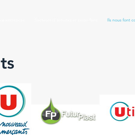
re entreprise
Secteurs d'activités et savoir-faire
Ils nous font c
ts