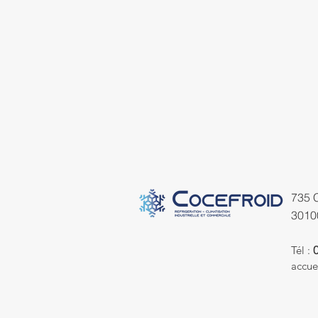
735 
3010
Tél :
accue