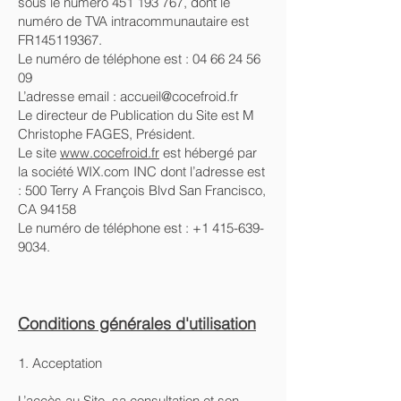
sous le numéro
451 193 767
, dont le
numéro de TVA intracommunautaire est
FR145119367.
Le numéro de téléphone est :
04 66 24 56
09
L’adresse email :
accueil@cocefroid.fr
Le directeur de Publication du Site est M
Christophe FAGES, Président.
Le site
www.cocefroid.fr
est hébergé par
la société WIX.com INC dont l’adresse est
: 500 Terry A François Blvd San Francisco,
CA 94158
Le numéro de téléphone est :
+1 415-639-
9034
.
Conditions générales d'utilisation
1. Acceptation
L’accès au Site, sa consultation et son