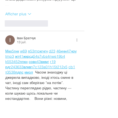
…
Afficher plus
J'aime
Répondre
Іван Братчук
13 juil.
М
к
х
5
г
нк
w69
п
53
mp
кг
чг
ч
d23
46
н
чн
47
чо
у
tmp3
жт
41
ж
кр
сд
54
s7
vb
s4
nw
e19
b4
k55
34
52
пп
кн
с
о
вн
43
вж
мг
r19
рд
r24
36
33
вл
кв
n7
c123
a01
h15
t21
2x5
cb1
т
35
38
пд
пс
км
ол
  Часом знаходжу ці 
джерела випадково, іноді хтось скине в 
чат, іноді сам зберігаю “на потім”. 
Частину переглядаю рідко, частину — 
коли шукаю щось локальне чи 
нестандартне.    Вони різні: новини, 
огляди, думки, регіональні стрічки. Я не 
беру все за правду — скоріше, для 
порівняння та пошуку контрасту між 