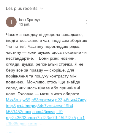
Les plus récents
TECHNICIEN FRIGORISTE (H/F)
Іван Братчук
13 juil.
Часом знаходжу ці джерела випадково, 
іноді хтось скине в чат, іноді сам зберігаю 
“на потім”. Частину переглядаю рідко, 
частину — коли шукаю щось локальне чи 
нестандартне.    Вони різні: новини, 
огляди, думки, регіональні стрічки. Я не 
беру все за правду — скоріше, для 
порівняння та пошуку контрасту між 
подачею.  Можливо, хтось іще знайде 
серед них щось цікаве або принаймні 
нове. Головне — мати з чого обирати.  
М
к
х
5
г
нк
w69
п
53
mp
кг
чг
ч
d23
46
н
чн
47
чо
у
tmp3
жт
41
ж
кр
сд
54
s7
vb
s4
nw
e19
b4
k55
34
52
пп
кн
с
о
вн
43
вж
мг
r19
рд
r24
36
33
вл
кв
n7
c123
a01
h15
t21
2x5
cb1
т
35
38
пд
пс
км
ол
 …