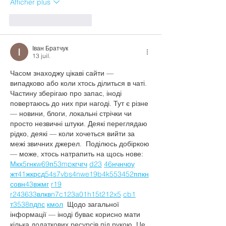
Afficher plus
J'aime
Répondre
Іван Братчук
13 juil.
Часом знаходжу цікаві сайти — 
випадково або коли хтось ділиться в чаті. 
Частину зберігаю про запас, іноді 
повертаюсь до них при нагоді. Тут є різне 
— новини, блоги, локальні стрічки чи 
просто незвичні штуки. Деякі переглядаю 
рідко, деякі — коли хочеться вийти за 
межі звичних джерел.  Поділюсь добіркою 
— може, хтось натрапить на щось нове:  
М
к
х
5
г
нк
w69
п
53
mp
кг
чг
ч
d23
46
н
чн
чо
у
жт
41
ж
кр
сд
54
s7
vb
s4
nw
e19
b4
k55
34
52
пп
кн
с
о
вн
43
вж
мг
r19
r24
36
33
вл
кв
n7
c123
a01
h15
t21
2x5
cb1
т
35
38
пд
пс
км
ол
  Щодо загальної 
інформації — іноді буває корисно мати 
кілька додаткових ресурсів під рукою. Це 